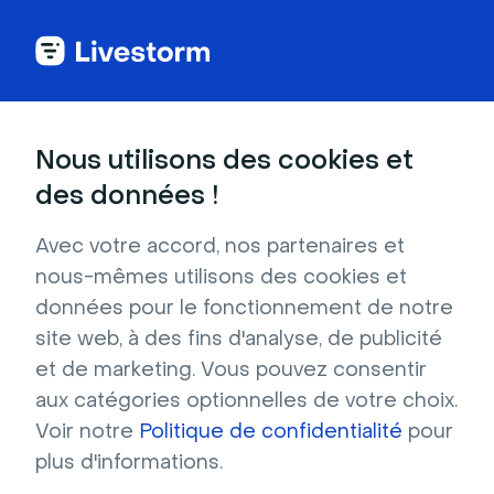
MODULE 3
Nous utilisons des cookies et
Meilleures pratiques
des données !
techniques
Avec votre accord, nos partenaires et
nous-mêmes utilisons des cookies et
Livestorm
données pour le fonctionnement de notre
site web, à des fins d'analyse, de publicité
Apprenez à optimiser vos événements
et de marketing. Vous pouvez consentir
Livestorm avec les meilleures pratiques
aux catégories optionnelles de votre choix.
techniques essentielles pour une expérience
Voir notre
Politique de confidentialité
pour
fluide et professionnelle.
plus d'informations.