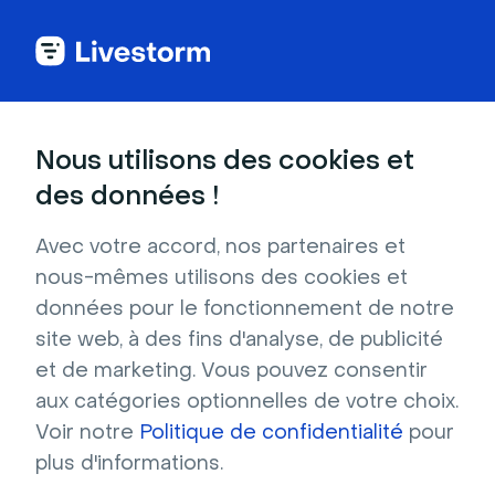
MODULE 2
Nous utilisons des cookies et
Maîtrise des
des données !
fonctionnalités et
Avec votre accord, nos partenaires et
nous-mêmes utilisons des cookies et
paramètres
données pour le fonctionnement de notre
site web, à des fins d'analyse, de publicité
Livestorm
et de marketing. Vous pouvez consentir
aux catégories optionnelles de votre choix.
Apprenez à maîtriser les fonctionnalités et les
Voir notre
Politique de confidentialité
pour
paramètres de Livestorm grâce à ce guide.
plus d'informations.
Découvrez des trucs et astuces pour tirer le